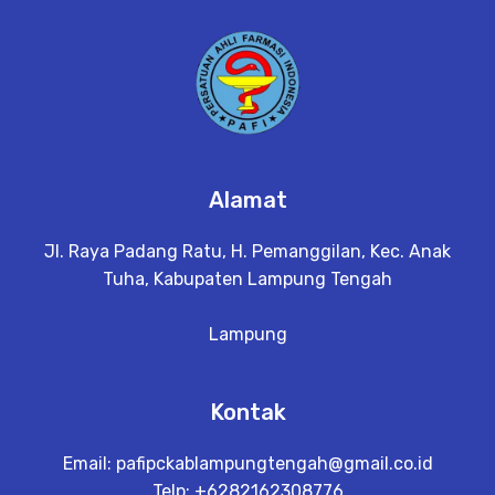
a
il
Alamat
Jl. Raya Padang Ratu, H. Pemanggilan, Kec. Anak
Tuha, Kabupaten Lampung Tengah
Lampung
Kontak
Email:
pafipckablampungtengah@gmail.co.id
Telp: +6282162308776