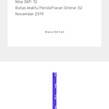
Nilai SKP: 12
Batas Waktu Pendaftaran Online: 02
November 2019
Baca Detail
S
e
m
i
n
a
r